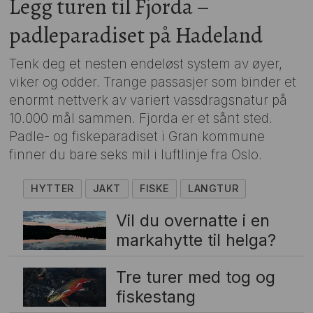
Legg turen til Fjorda –
padleparadiset på Hadeland
Tenk deg et nesten endeløst system av øyer,
viker og odder. Trange passasjer som binder et
enormt nettverk av variert vassdragsnatur på
10.000 mål sammen. Fjorda er et sånt sted.
Padle- og fiskeparadiset i Gran kommune
finner du bare seks mil i luftlinje fra Oslo.
HYTTER
JAKT
FISKE
LANGTUR
Vil du overnatte i en
markahytte til helga?
Tre turer med tog og
fiskestang