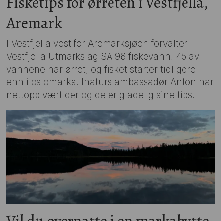
Fisketips for ørreten i Vestfjella,
Aremark
I Vestfjella vest for Aremarksjøen forvalter
Vestfjella Utmarkslag SA 96 fiskevann. 45 av
vannene har ørret, og fisket starter tidligere
enn i oslomarka. Inaturs ambassadør Anton har
nettopp vært der og deler gladelig sine tips.
Vil du overnatte i en markahytte