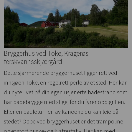
Bryggerhus ved Toke, Kragerøs
ferskvannsskjærgård
Dette sjarmerende bryggerhuset ligger rett ved
innsjøen Toke, en regelrett perle av et sted. Her kan
du nyte livet på din egen usjenerte badestrand som
har badebrygge med stige, før du fyrer opp grillen.
Eller en padletur i en av kanoene du kan leie på
stedet? Oppe ved bryggerhuset er det trampoline
og et stort huske- og klatrestativ. Her kan med