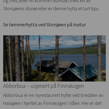
og fred, eller vil komme i kontakt med en av
Storsjøens storørreter er denne hytta et lurt tips.
Se tømmerhytta ved Storsjøen på Inatur
Abborbua – usjenert på Finnskogen
Abborbua er en nyrestaurert hytte ved bredden av
Halsjøen i hjertet av Finnskogen i Våler. Her er det