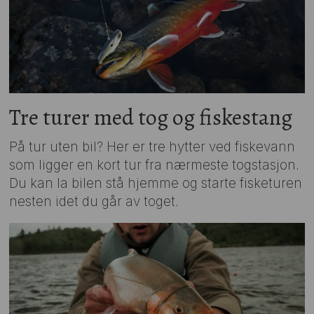
Tre turer med tog og fiskestang
På tur uten bil? Her er tre hytter ved fiskevann
som ligger en kort tur fra nærmeste togstasjon.
Du kan la bilen stå hjemme og starte fisketuren
nesten idet du går av toget.