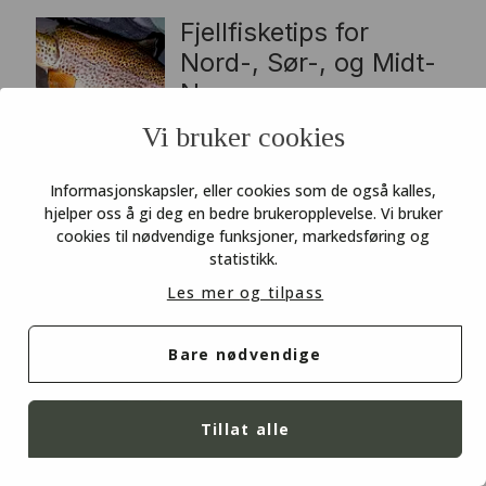
Fjellfisketips for
Nord-, Sør-, og Midt-
Norge
Vi bruker cookies
Frister ledige kort og
tidlig jaktstart? Gå for
Informasjonskapsler, eller cookies som de også kalles,
due, gås og rådyr i år
hjelper oss å gi deg en bedre brukeropplevelse. Vi bruker
cookies til nødvendige funksjoner, markedsføring og
statistikk.
Anton traff ørretbettet
Les mer og tilpass
i Børgefjell
Lokalkjentes tips til
Bare nødvendige
laksefiske i Akerselva
Tillat alle