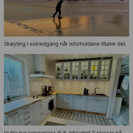
Skøyting i solnedgang når isforholdene tillater det.
Hytta har sengeplass til 8, inkludert 2 plasser på