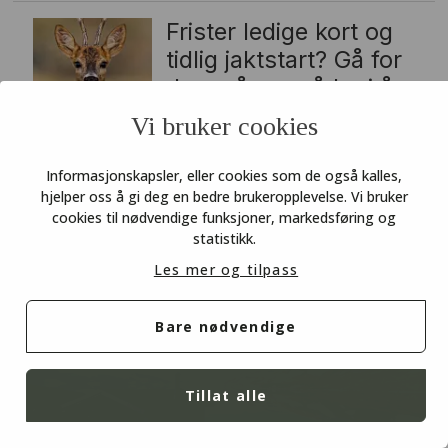
Frister ledige kort og
tidlig jaktstart? Gå for
due, gås og rådyr i år
Vi bruker cookies
Anton traff ørretbettet
i Børgefjell
Informasjonskapsler, eller cookies som de også kalles,
hjelper oss å gi deg en bedre brukeropplevelse. Vi bruker
Lokalkjentes tips til
cookies til nødvendige funksjoner, markedsføring og
statistikk.
laksefiske i Akerselva
Les mer og tilpass
Bare nødvendige
Tillat alle