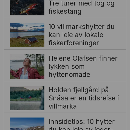
Tre turer med tog og
fiskestang
10 villmarkshytter du
kan leie av lokale
fiskerforeninger
Helene Olafsen finner
lykken som
hyttenomade
Holden fjellgård på
Snåsa er en tidsreise i
villmarka
Innsidetips: 10 hytter
du kan leie av jeger-