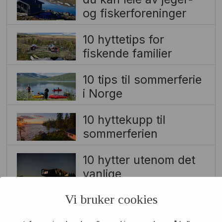
og fiskerforeninger
10 hyttetips for
fiskende familier
10 tips til sommerferie
i Norge
10 hyttekupp til
sommerferien
10 hytter utenom det
vanlige
Vi bruker cookies