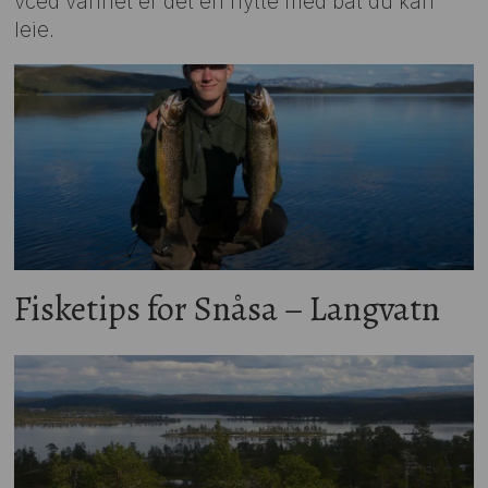
vced vannet er det en hytte med båt du kan
leie.
Fisketips for Snåsa – Langvatn