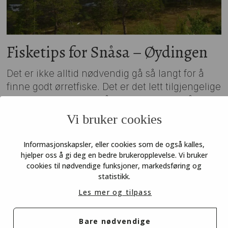
Fisketips for Snåsa – Øydingen
Det er ikke alltid nødvendig gå så langt for å
finne godt ørretfiske. Det er det lett tilgjengelige
vannet Øydingen i Snåsa et godt bevis på.
Vi bruker cookies
Informasjonskapsler, eller cookies som de også kalles,
hjelper oss å gi deg en bedre brukeropplevelse. Vi bruker
cookies til nødvendige funksjoner, markedsføring og
statistikk.
Les mer og tilpass
Bare nødvendige
COOKIES
PERSONVERN